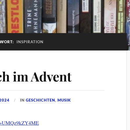
GWORT:
INSPIRATION
ch im Advent
2024
IN
GESCHICHTEN
,
MUSIK
ch?v=UMQz9kZY4ME