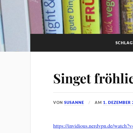
SCHLA
Singet fröhli
VON
SUSANNE
AM
1. DEZEMBER 
https://invidious.nerdvpn.de/wat