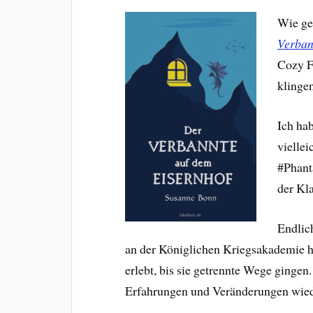
Wie ge
Verban
Cozy F
klinge
Ich hab
viellei
#Phant
der Kl
Endlic
an der Königlichen Kriegsakademie h
erlebt, bis sie getrennte Wege gingen.
Erfahrungen und Veränderungen wiede