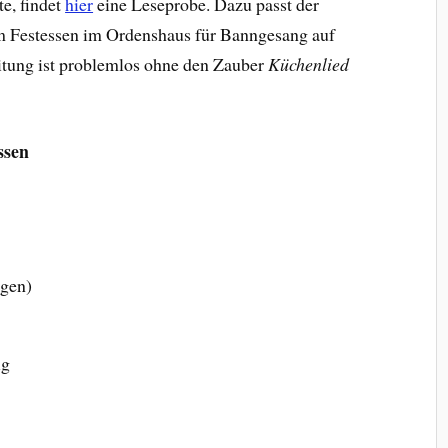
e, findet
hier
eine Leseprobe. Dazu passt der
im Festessen im Ordenshaus für Banngesang auf
itung ist problemlos ohne den Zauber
Küchenlied
ssen
ogen)
ig